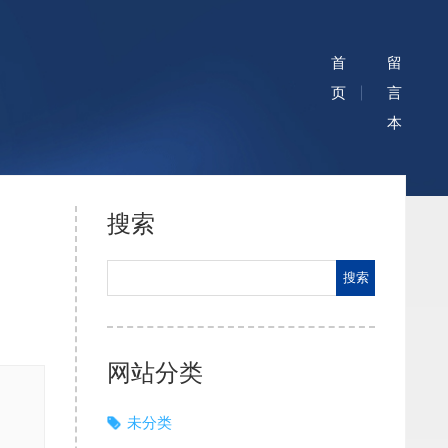
首
留
页
言
本
搜索
网站分类
未分类